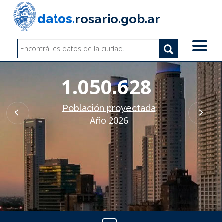
Pasar
al
datos.
rosario.gob.ar
contenido
principal
Search
Search
Buscar
1.050.628
Población proyectada
Año 2026