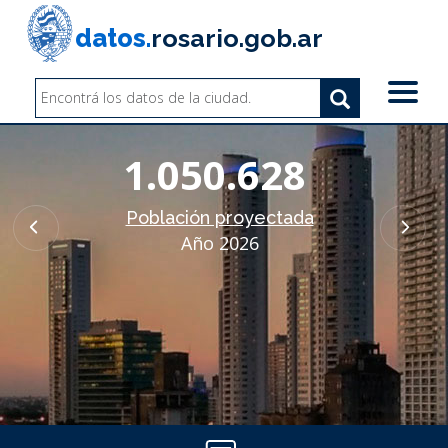
Pasar
al
datos.
rosario.gob.ar
contenido
principal
Search
Search
Buscar
1.050.628
Población proyectada
Año 2026