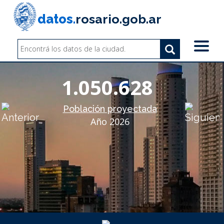
Pasar
al
datos.
rosario.gob.ar
contenido
principal
Search
Search
Buscar
1.050.628
Población proyectada
Año 2026