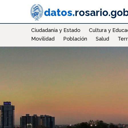
Pasar
al
datos.
rosario.gob
contenido
principal
Main
Ciudadanía y Estado
Cultura y Educa
navigation
Movilidad
Población
Salud
Terr