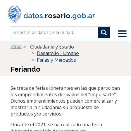
Pasar
al
datos.
rosario
.gob.ar
contenido
principal
Search
Search
Buscar
Ciudadania y Estado
Inicio
Desarrollo Humano
Ferias y Mercados
Feriando
Se trata de ferias itinerantes en las que participan
los emprendimientos derivados del "Impulsarte".
Dichos emprendimientos pueden comercializar y
mostrar a la ciudadanía su propuesta de
productos y/o servicios.
Durante el 2021, se ha realizado una feria
itinerante en el día de la primavera.