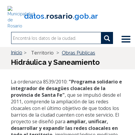
Pasar
al
datos.
rosario
.gob.ar
contenido
principal
Search
Search
Buscar
Territorio
Inicio
Obras Públicas
Hidráulica y Saneamiento
La ordenanza 8539/2010:
"Programa solidario e
integrador de desagües cloacales de la
provincia de Santa Fe"
, que se impulsó desde el
2011, comprende la ampliación de las redes
cloacales con el último objetivo de que todos los
barrios de la ciudad cuenten con este servicio. El
proyecto se diseñó para
ampliar, unificar,
desarrollar y expandir las redes cloacales en
todo el territorio
, implementándose mediante