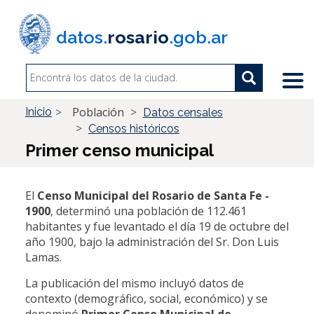
Pasar
al
datos.
rosario
.gob.ar
contenido
principal
Search
Search
Buscar
Población
Inicio
Datos censales
Censos históricos
Primer censo municipal
El
Censo Municipal del Rosario de Santa Fe -
1900
,
determinó una población de 112.461
habitantes y
fue levantado el día 19 de octubre del
año 1900, bajo la administración del Sr. Don Luis
Lamas.
La publicación del mismo incluyó datos de
contexto (demográfico, social, económico) y se
denominó
Primer Censo Municipal de