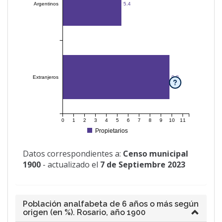
Argentinos
5.4
Extranjeros
9.8
?
0
1
2
3
4
5
6
7
8
9
10
11
Propietarios
Datos correspondientes a:
Censo municipal
1900
- actualizado el
7 de Septiembre 2023
Población analfabeta de 6 años o más según
origen (en %). Rosario, año 1900