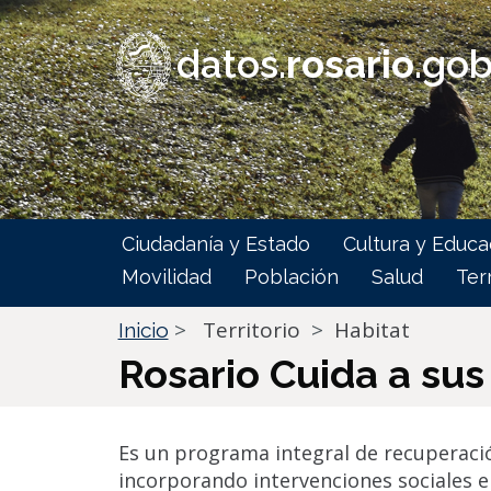
Pasar
al
datos.
rosario
.gob
contenido
principal
Main
Ciudadanía y Estado
Cultura y Educa
navigation
Movilidad
Población
Salud
Terr
Territorio
Habitat
Inicio
Rosario Cuida a sus
Es un programa integral de recuperación
incorporando intervenciones sociales en