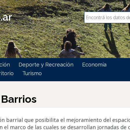
.ar
Search
Buscar
ción
Deporte y Recreación
Economía
itorio
Turismo
 Barrios
 barrial que posibilita el mejoramiento del espacio 
 el marco de las cuales se desarrollan jornadas de c