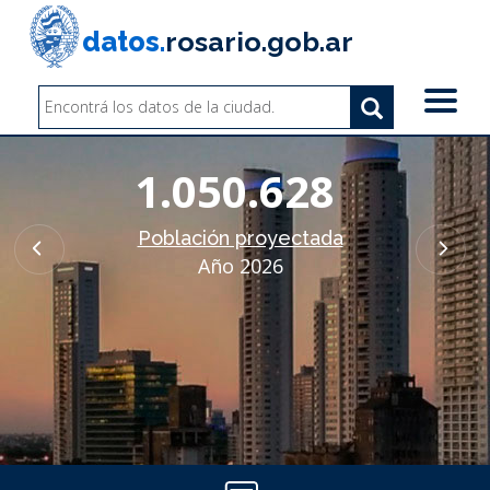
Pasar
al
datos.
rosario.gob.ar
contenido
principal
Search
Search
Buscar
1.050.628
Población proyectada
Año 2026