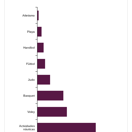
Atletismo
Playa
Handbol
Fútbol
Judo
Basquet
Voley
Actividades
náuticas