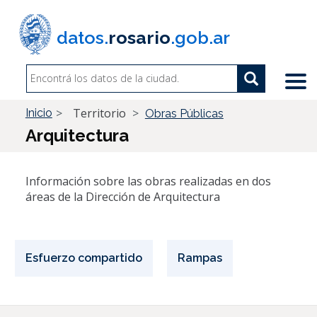
Pasar
al
datos.
rosario
.gob.ar
contenido
principal
Search
Search
Buscar
Territorio
Inicio
Obras Públicas
Arquitectura
Información sobre las obras realizadas en dos
áreas de la Dirección de Arquitectura
Esfuerzo compartido
Rampas